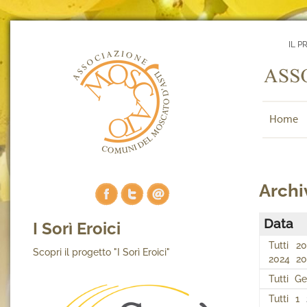
IL P
Home
Archiv
Data
I Sorì Eroici
Tutti
20
Scopri il progetto "I Sorì Eroici"
2024
20
Tutti
Ge
Tutti
1