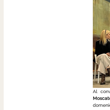
Al con
Moscat
domenic