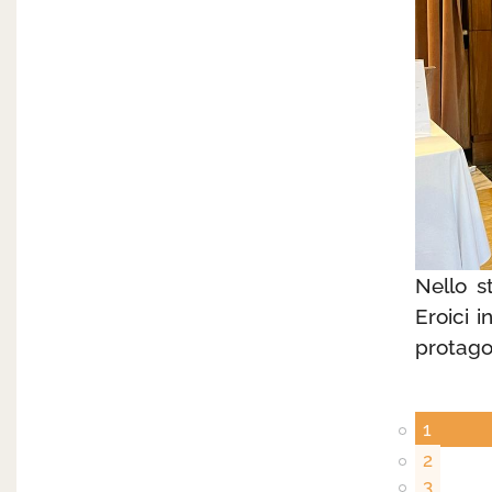
Nello s
Eroici 
protagon
1
2
3