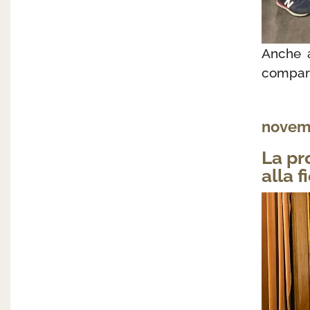
Anche a
compars
novem
La pr
alla f