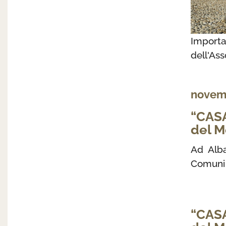
Impor
dell'As
novem
“CASA
del M
Ad Alba
Comuni 
“CASA