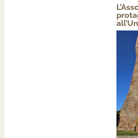
L’Ass
prota
all’U