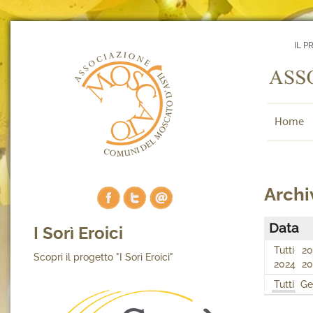
IL P
Home
Archi
Data
I Sorì Eroici
Tutti
20
Scopri il progetto "I Sorì Eroici"
2024
20
Tutti
Ge