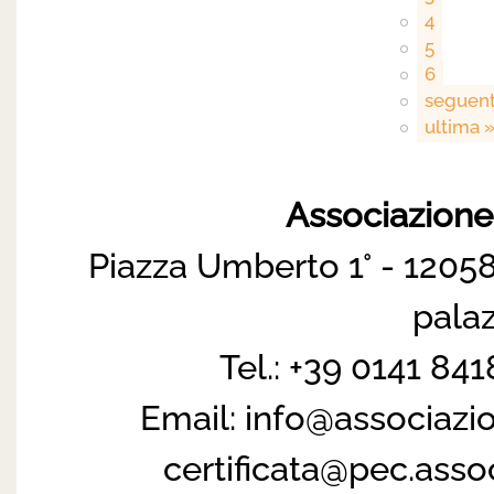
4
5
6
seguent
ultima 
Associazion
Piazza Umberto 1° - 12058
pala
Tel.: +39 0141 84
Email:
info@associazi
certificata@pec.ass