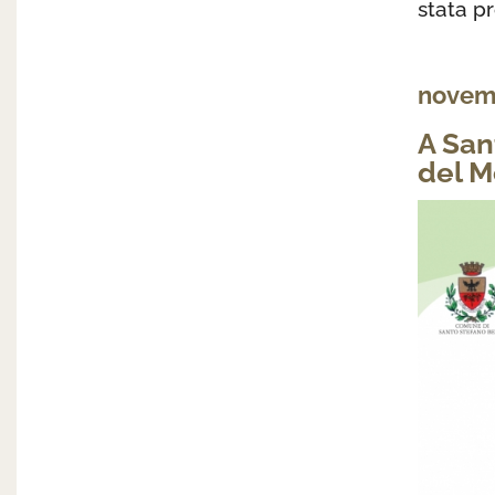
stata p
novem
A San
del M