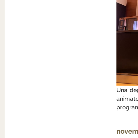
Una deg
animat
program
novem