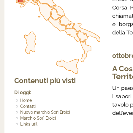
Corsa P
chiama
e borg
della T
ottobr
A Cos
Territ
Contenuti più visti
Un paes
Di oggi:
i sapori
Home
tavolo p
Contatti
dell’eve
Nuovo marchio Sorì Eroici
Marchio Sorì Eroici
Links utili