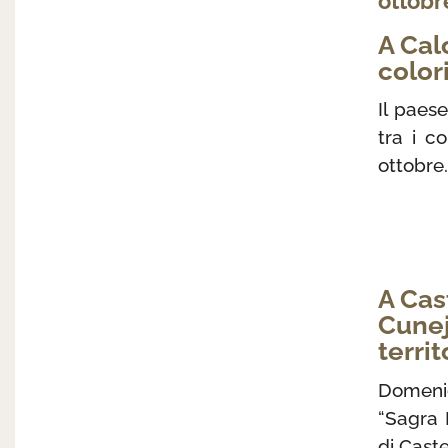
ottobr
A Calo
color
Il paes
tra i c
ottobre.
A Cas
Cunej
territ
Domeni
“Sagra 
di Caste