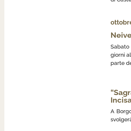
ottobr
Neive
Sabato 
giorni a
parte de
“Sagr
Incis
A Borgo
svolger