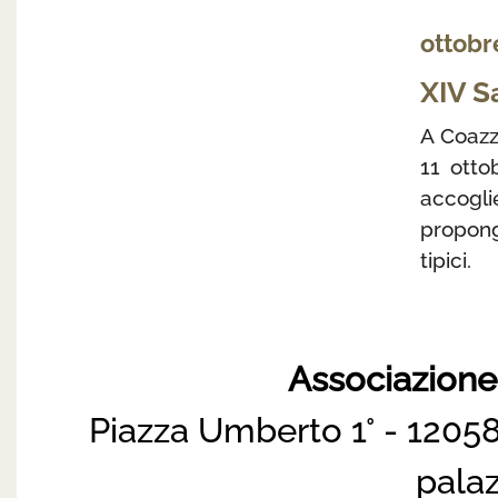
ottobr
XIV S
A Coazz
11 otto
accoglie
propong
tipici.
Associazion
Piazza Umberto 1° - 12058
pala