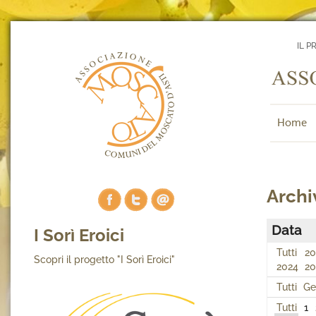
IL P
Home
Archi
Data
I Sorì Eroici
Tutti
20
Scopri il progetto "I Sorì Eroici"
2024
20
Tutti
Ge
Tutti
1