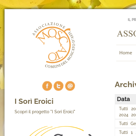
IL P
Home
Archi
Data
I Sorì Eroici
Tutti
20
Scopri il progetto "I Sorì Eroici"
2024
20
Tutti
Ge
Tutti
1