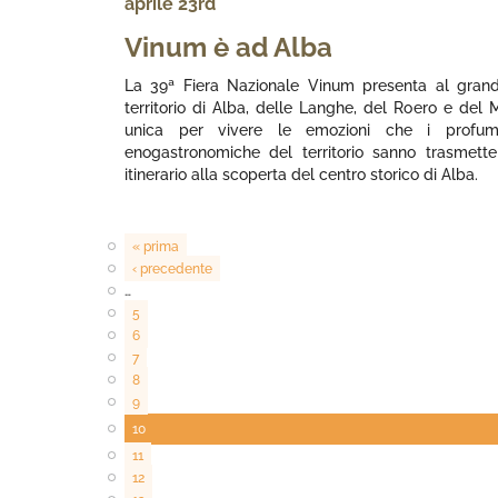
aprile 23rd
Vinum è ad Alba
La 39ª Fiera Nazionale Vinum presenta al grande
territorio di Alba, delle Langhe, del Roero e del
unica per vivere le emozioni che i profum
enogastronomiche del territorio sanno trasmett
itinerario alla scoperta del centro storico di Alba.
« prima
‹ precedente
…
5
6
7
8
9
10
11
12