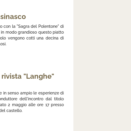
ssinasco
 con la "Sagra del Polentone" di
a in modo grandioso questo piatto
iolo vengono cotti una decina di
osi.
a rivista "Langhe"
, e in senso ampio le esperienze di
nduttore dell'incontro dal titolo
bato 2 maggio alle ore 17 presso
del castello.