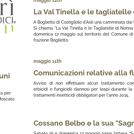
maggio 12th
La Val Tinella e le tagliatell
A Boglietto di Costigliole d'Asti una camminata dai t
Si chiama "La Val Tinella e le Tagliatelle di Nonna
domenica 17 maggio sul territorio del Comune di C
frazione Boglietto.
maggio 11th
Comunicazioni relative alla 
uni
Avviso di non effettuare alcun trattamento con pr
erbicidi e fungicidi) dannosi per leapi durante la f
to per
trattamenti insetticidi obbligatori per l'anno 2015.
 Moscato
Cossano Belbo e la sua "Sagra
Sabato 16 e domenica 17 maggio torna l’attesa “S