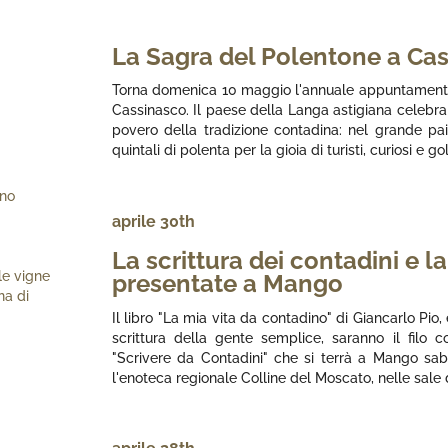
La Sagra del Polentone a Ca
Torna domenica 10 maggio l'annuale appuntamento
Cassinasco. Il paese della Langa astigiana celebr
povero della tradizione contadina: nel grande pa
quintali di polenta per la gioia di turisti, curiosi e gol
ano
aprile 30th
La scrittura dei contadini e l
 le vigne
presentate a Mango
na di
Il libro "La mia vita da contadino" di Giancarlo Pio
scrittura della gente semplice, saranno il filo co
"Scrivere da Contadini" che si terrà a Mango sa
l'enoteca regionale Colline del Moscato, nelle sale 