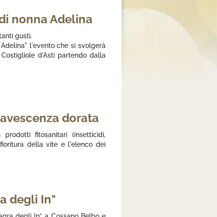
e di nonna Adelina
anti gusti
.
 Adelina" l'evento che si svolgerà
ostigliole d'Asti partendo dalla
flavescenza dorata
odotti fitosanitari (insetticidi,
ioritura della vite e l'elenco dei
 degli In"
agra degli In” a Cossano Belbo e