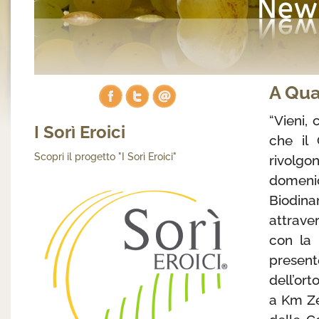
A Qua
“Vieni, 
I Sorì Eroici
che il
Scopri il progetto "I Sorì Eroici"
rivolgo
domeni
Biodin
attrave
con la 
present
dell’ort
a Km Ze