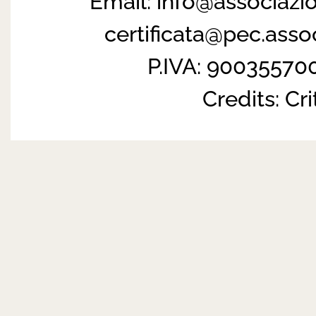
Email:
info@associazi
certificata@pec.ass
P.IVA: 90035570
Credits:
Cri