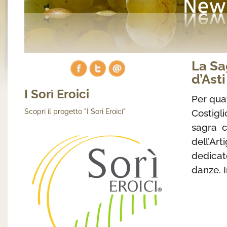
La Sa
d’Asti
I Sorì Eroici
Per quat
Costigl
Scopri il progetto "I Sorì Eroici"
sagra c
dell’Ar
dedica
danze. 