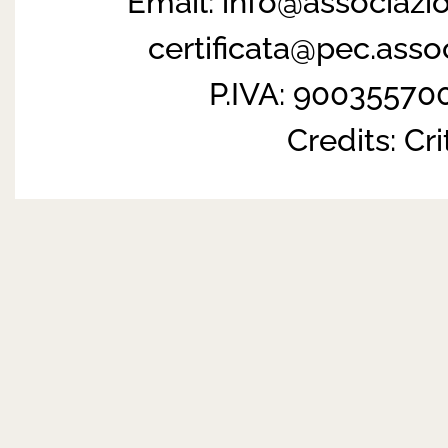
Email:
info@associazi
certificata@pec.ass
P.IVA: 90035570
Credits:
Cri