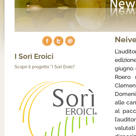
Neive
L’audit
I Sorì Eroici
edizion
Scopri il progetto "I Sorì Eroici"
giugno 
Roero n
Clement
Domenic
alle ca
al pacc
l’audit
valuta