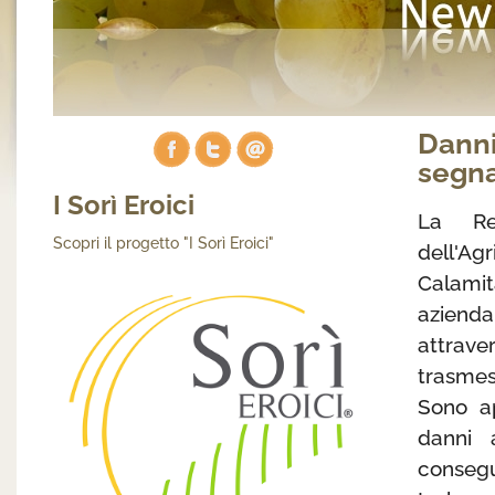
Danni
segna
I Sorì Eroici
La Re
Scopri il progetto "I Sorì Eroici"
dell'Ag
Calami
azienda
attrave
trasmes
Sono ap
danni 
consegu