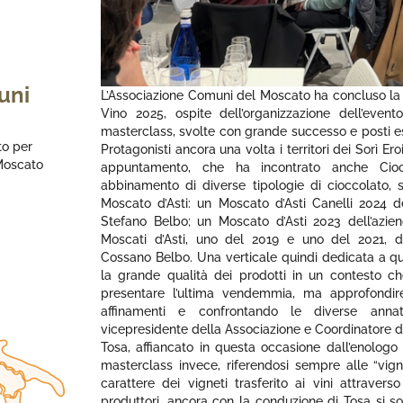
uni
L’Associazione Comuni del Moscato ha concluso la 
Vino 2025, ospite dell’organizzazione dell’eve
masterclass, svolte con grande successo e posti es
to per
Protagonisti ancora una volta i territori dei Sorì Eroi
 Moscato
appuntamento, che ha incontrato anche Cio
abbinamento di diverse tipologie di cioccolato, s
Moscato d’Asti: un Moscato d’Asti Canelli 2024 d
Stefano Belbo; un Moscato d’Asti 2023 dell’azi
Moscati d’Asti, uno del 2019 e uno del 2021, d
Cossano Belbo. Una verticale quindi dedicata a que
la grande qualità dei prodotti in un contesto c
presentare l’ultima vendemmia, ma approfondire
affinamenti e confrontando le diverse anna
vicepresidente della Associazione e Coordinatore de
Tosa, affiancato in questa occasione dall’enologo
masterclass invece, riferendosi sempre alle “vign
carattere dei vigneti trasferito ai vini attraver
produttori, ancora con la conduzione di Tosa si so