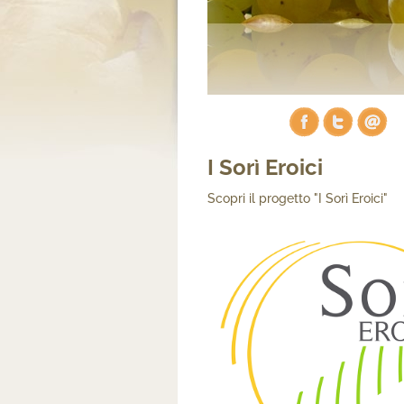
I Sorì Eroici
Scopri il progetto "I Sorì Eroici"