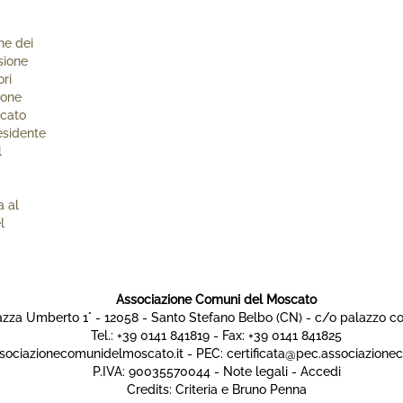
ne dei
sione
ori
ione
scato
esidente
l
a al
l
Associazione Comuni del Moscato
azza Umberto 1° - 12058 - Santo Stefano Belbo (CN) - c/o palazzo 
Tel.: +39 0141 841819 - Fax: +39 0141 841825
sociazionecomunidelmoscato.it
- PEC:
certificata@pec.associazione
P.IVA: 90035570044 -
Note legali
-
Accedi
Credits:
Criteria
e Bruno Penna