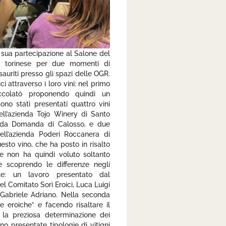
sua partecipazione al Salone del
nto torinese per due momenti di
auriti presso gli spazi delle OGR.
ci attraverso i loro vini: nel primo
ccolatò proponendo quindi un
ono stati presentati quattro vini
ell’azienda Tojo Winery di Santo
enda Domanda di Calosso, e due
ell’azienda Poderi Roccanera di
sto vino, che ha posto in risalto
he non ha quindi voluto soltanto
 scoprendo le differenze negli
te: un lavoro presentato dal
l Comitato Sorì Eroici, Luca Luigi
 Gabriele Adriano. Nella seconda
e eroiche” e facendo risaltare il
so la preziosa determinazione dei
no presentate tipologie di vitigni