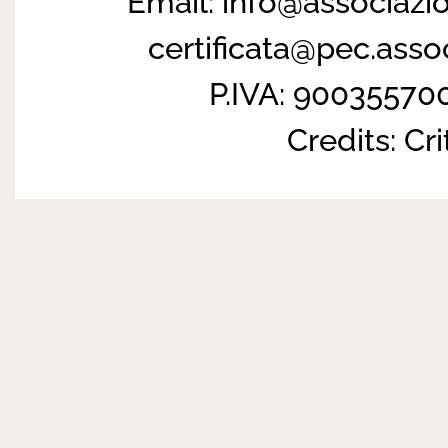
Email:
info@associazi
certificata@pec.ass
P.IVA: 90035570
Credits:
Cri