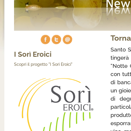
Torna
Santo S
I Sorì Eroici
tingerà 
Scopri il progetto "I Sorì Eroici"
“Notte G
con tut
di banc
un gioie
di deg
partico
produtto
esporra