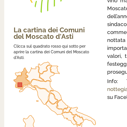
vino ma
Moscat
dell’an
sindaco
La cartina dei Comuni
commerc
del Moscato d'Asti
nottat
Clicca sul quadrato rosso qui sotto per
importa
aprire la cartina dei Comuni del Moscato
valori, 
d'Asti.
festeg
prosegui
Info:
nottegi
su Faceb