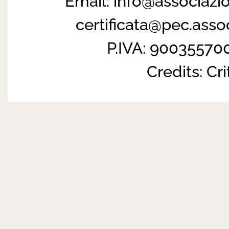
Email:
info@associazi
certificata@pec.ass
P.IVA: 90035570
Credits:
Cri