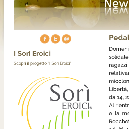
Pedal
Domeni
I Sorì Eroici
solidal
Scopri il progetto "I Sorì Eroici"
ragazz
relativ
mioclon
Libertà,
da 14, 2
Al rient
e la me
Rocchett