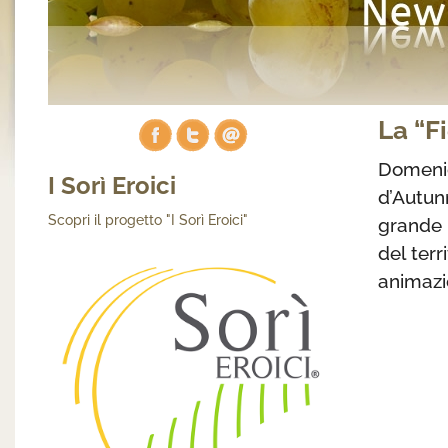
La “F
Domeni
I Sorì Eroici
d’Autun
Scopri il progetto "I Sorì Eroici"
grande 
del ter
animazio