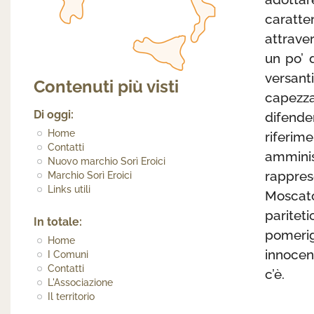
caratte
attrave
un po’ 
versant
Contenuti più visti
capezzag
Di oggi:
difender
Home
riferim
Contatti
amminis
Nuovo marchio Sorì Eroici
rappres
Marchio Sorì Eroici
Links utili
Moscat
paritet
In totale:
pomerig
Home
innocen
I Comuni
Contatti
c’è.
L'Associazione
Il territorio