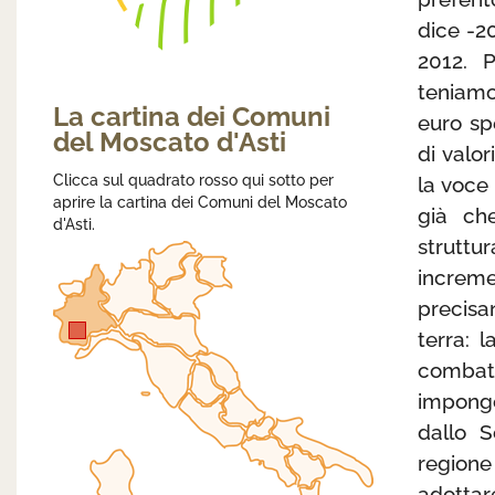
dice -20
2012. P
teniamo
La cartina dei Comuni
euro spe
del Moscato d'Asti
di valor
Clicca sul quadrato rosso qui sotto per
la voce 
aprire la cartina dei Comuni del Moscato
già ch
d'Asti.
struttu
increme
precisan
terra: 
combat
impongo
dallo S
region
adottar