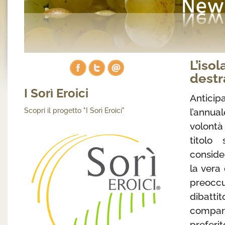
L’iso
destr
I Sorì Eroici
Anticip
l’annua
Scopri il progetto "I Sorì Eroici"
volontà 
titolo
conside
la vera
preocc
dibatti
compart
preferi