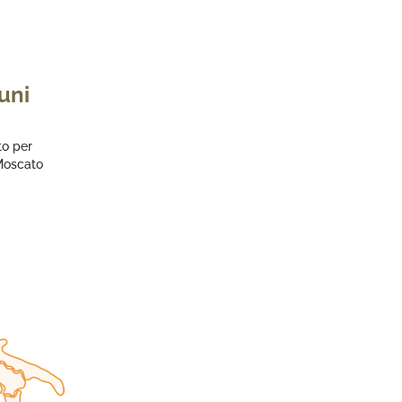
uni
to per
 Moscato