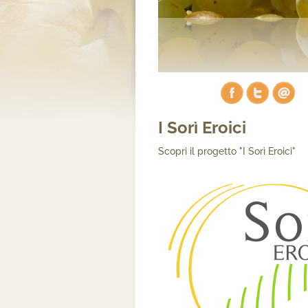
I Sorì Eroici
Scopri il progetto "I Sorì Eroici"