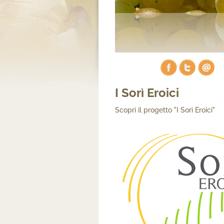
I Sorì Eroici
Scopri il progetto "I Sorì Eroici"