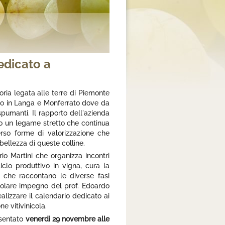
edicato a
ria legata alle terre di Piemonte
dono in Langa e Monferrato dove da
 spumanti. Il rapporto dell'azienda
tato un legame stretto che continua
erso forme di valorizzazione che
bellezza di queste colline.
io Martini che organizza incontri
iclo produttivo in vigna, cura la
i che raccontano le diverse fasi
rticolare impegno del prof. Edoardo
alizzare il calendario dedicato ai
ne vitivinicola.
esentato
venerdì 29 novembre alle