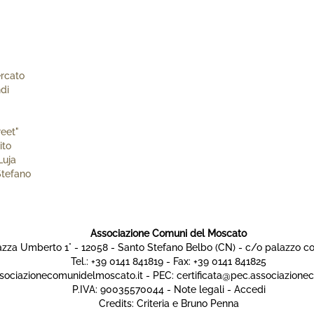
l
e
ercato
di
e
reet"
ito
Luja
Stefano
Associazione Comuni del Moscato
azza Umberto 1° - 12058 - Santo Stefano Belbo (CN) - c/o palazzo 
Tel.: +39 0141 841819 - Fax: +39 0141 841825
sociazionecomunidelmoscato.it
- PEC:
certificata@pec.associazione
P.IVA: 90035570044 -
Note legali
-
Accedi
Credits:
Criteria
e Bruno Penna