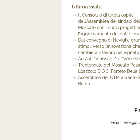
Ultima visita:
Il Consorzio di tutela ospite
dell’Assemblea dei sindaci de
Moscato con i nuovi progetti 
l’aggiornamento dei dati di m
Dal convegno di Neviglie gran
stimoli verso l’innovazione ch
cambierà il lavoro nel vigneto
Ad Asti "Vinissage" e "Wine st
Trentennale del Moscato Pass
Loazzolo D.O.C. Forteto Della 
Assemblea del CTM a Santo 
Belbo
Pi
Email:
info@as