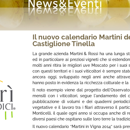
Il nuovo calendario Martini d
Castiglione Tinella
La grande azienda Martini & Rossi ha una lunga sto
ed in particolare ai preziosi vigneti che si esten
molti anni ritira le migliori uve Moscato per i suoi
con questi territori e i suoi viticoltori è sempre s
ancora oggi, sviluppato negli anni anche attrav
hanno posto in evidenza la ricchezza colturale e la 
Il noto esempio viene dal progetto dell'Osservator
mensili con i viticoltori, segue l'andamento del c
pubblicazione di volumi e dei quaderni periodic
vegetative e il lavoro tra i filari attraverso il pa
Monticelli, il quale ogni anno si occupa anche di re
diversi paesi che ospitano sulle loro terre la tradizio
Il nuovo calendario “Martini in Vigna 2014” sarà pr