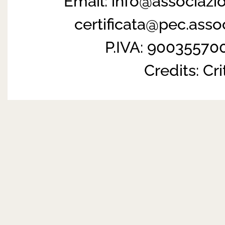
Email:
info@associazi
certificata@pec.ass
P.IVA: 90035570
Credits:
Cri