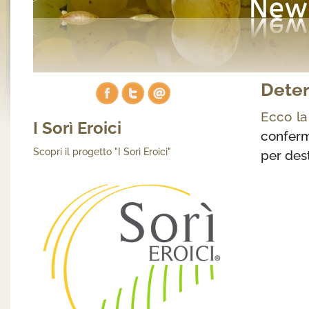
Dete
Ecco la
I Sorì Eroici
conferm
Scopri il progetto "I Sorì Eroici"
per des