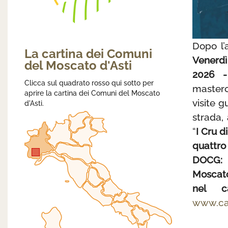
Dopo l’
La cartina dei Comuni
Venerdì
del Moscato d'Asti
2026 -
Clicca sul quadrato rosso qui sotto per
masterc
aprire la cartina dei Comuni del Moscato
visite g
d'Asti.
strada,
“
I Cru d
quattro
DOCG: 
Moscato
nel ca
www.can