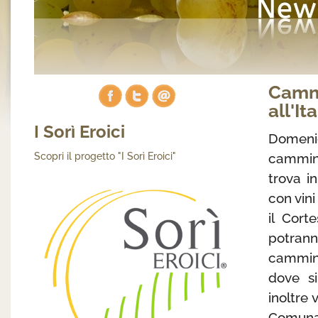
Camm
all'I
I Sorì Eroici
Domeni
cammina
Scopri il progetto "I Sorì Eroici"
trova i
con vin
il Cort
potrann
cammina
dove si
inoltre
Comunal