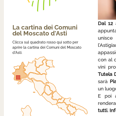
Dal 12 
La cartina dei Comuni
appun
del Moscato d'Asti
unisce
Clicca sul quadrato rosso qui sotto per
l’Astig
aprire la cartina dei Comuni del Moscato
appassio
d'Asti.
con al c
vini pr
Tutela D
sarà
Pi
un luogo
E poi 
rendera
tutti
. In