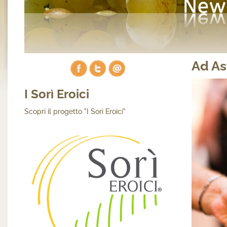
Ad As
I Sorì Eroici
Scopri il progetto "I Sorì Eroici"