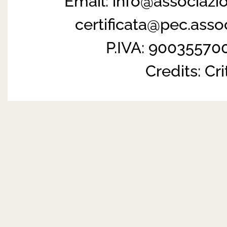
Email:
info@associazi
certificata@pec.ass
P.IVA: 90035570
Credits:
Cri