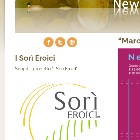
“Marc
I Sorì Eroici
Scopri il progetto "I Sorì Eroici"